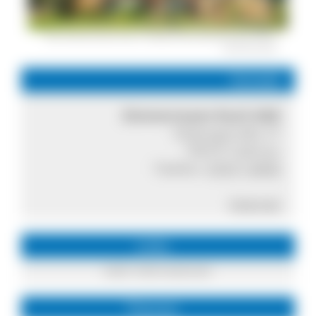
Der Zimmermann Hof in Todtnau-Geschwend © Karl-Heinz
Zimmermann
Kontakt
Zimmermann Ruch GbR
Elsbergstraße 27
79674 Todtnau
Telefon:
07671 8456
Internet
Links
mehr Informationen
Themen