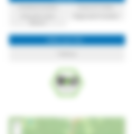
Direktvermarkter
Essen & Trinken
Einkaufen beim
Regionale Produkte
Bauern
Infos zum Ort
Todtnau
+