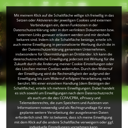
Mit meinem Klick auf die Schaltfläche willige ich freiwillig in das
Setzen oder Aktivieren der jeweiligen Cookies und externen
Verbindungen ein, deren Funktionen in der
Datenschutzerklärung oder in dort verlinkten Dokumenten bzw.
externen Links genauer erläutert werden und mir deshalb
bekannt sind. Indem ich die Schaltfläche betätige, erteile ich
auch meine Einwilligung in personalisierte Werbung durch die in
der Datenschutzerklärung genannten Unternehmen,
insbesondere für Übermittlungen an Drittländer. Ich kann die
datenschutzrechtliche Einwilligung jederzeit mit Wirkung für die
Zukunft durch die Änderung meiner Cookie-Einstellungen oder
das Löschen meiner Cookies widerrufen. Durch den Widerruf
© Karl-Heinz Zimmermann
der Einwilligung wird die Rechtmäßigkeit der aufgrund der
Blumenpracht am Zimmermann Hof
Einwilligung bis zum Widerruf erfolgten Verarbeitung nicht
berührt. Mit einer einzelnen Handlung (dem Betätigen der
Schaltfläche), erteile ich mehrere Einwilligungen. Dabei handelt
>
>
es sich sowohl um Einwilligungen nach dem Datenschutzrecht
Direktvermarkter
Zimmermann Hof
als auch um die des CCPA/CPRA, ePrivacy und
Telemedienrechts, die zum Speichern und Auslesen von
Informationen notwendig und als Rechtsgrundlage für eine
Zimmermann Hof (Todtnau)
geplante weitere Verarbeitung der ausgelesenen Daten
erforderlich sind. Mir ist bekannt, dass ich meine Einwilligung
mit dem Klick auf die andere Schaltfläche verweigern oder ggf.
individuelle Einstellungen vornehmen kann.