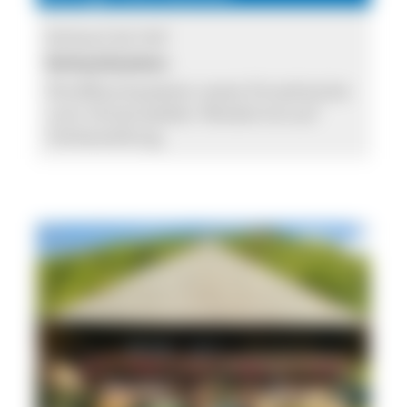
Verkauf ab Hof
Verkaufszeiten:
Rindfleischpakete sowie Einzelstücke
vom Hinterwälder Weiderind auf
Vorbestellung