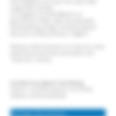
Das Angebot kann per Post oder Mail
zugesandt werden.
Im Angebot sind Rindfleisch im
gemischten Paket oder Einzelstücke,
küchenfertig zerlegt. Auf besonderen
Wunsch ist Vakuumieren möglich.
Weitere Informationen im Internet unter
www.khzimmermann.de (siehe Link
"Internet" rechts).
Produkte aus eigener Herstellung
Fleisch- und Wurstwaren vom Rind;
Pakete und Einzelstücke
Wichtige Informationen