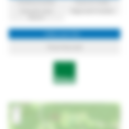
Direktvermarkter
Essen & Trinken
Einkaufen beim
Regionale Produkte
Bauern
Infos zum Ort
Titisee-Neustadt
+
−