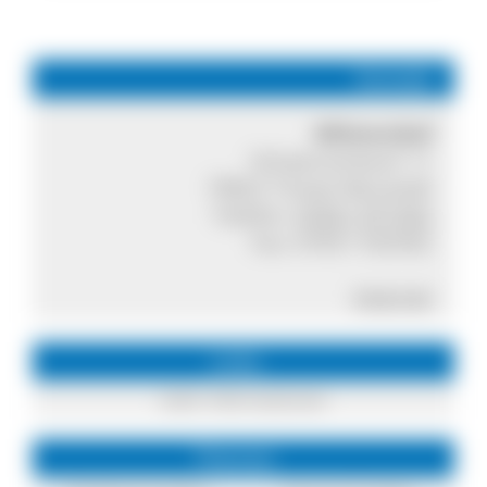
Kontakt
Wilmershof
Schwärzenbach 11
79822 Titisee-Neustadt
Telefon:
07651 971552
Fax: 07651 932562
Internet
Links
mehr Informationen
Themen