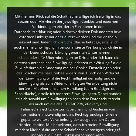
Mit meinem Klick auf die Schaltfläche willige ich freiwillig in das
Setzen oder Aktivieren der jeweiligen Cookies und externen
Verbindungen ein, deren Funktionen in der
Datenschutzerklärung oder in dort verlinkten Dokumenten bzw.
externen Links genauer erläutert werden und mir deshalb
bekannt sind. Indem ich die Schaltfläche betätige, erteile ich
auch meine Einwilligung in personalisierte Werbung durch die in
der Datenschutzerklärung genannten Unternehmen,
insbesondere für Übermittlungen an Drittländer. Ich kann die
datenschutzrechtliche Einwilligung jederzeit mit Wirkung für die
Zukunft durch die Änderung meiner Cookie-Einstellungen oder
das Löschen meiner Cookies widerrufen. Durch den Widerruf
© Klaus Peter Kappest
© Christoph Wasmer
der Einwilligung wird die Rechtmäßigkeit der aufgrund der
Landschaft bei Herrenschwand
Albsteig Schwarzwald
Einwilligung bis zum Widerruf erfolgten Verarbeitung nicht
berührt. Mit einer einzelnen Handlung (dem Betätigen der
Schaltfläche), erteile ich mehrere Einwilligungen. Dabei handelt
>
>
es sich sowohl um Einwilligungen nach dem Datenschutzrecht
Direktvermarkter
Wilmershof
als auch um die des CCPA/CPRA, ePrivacy und
Telemedienrechts, die zum Speichern und Auslesen von
Informationen notwendig und als Rechtsgrundlage für eine
Wilmershof (Titisee-Neustadt)
geplante weitere Verarbeitung der ausgelesenen Daten
erforderlich sind. Mir ist bekannt, dass ich meine Einwilligung
mit dem Klick auf die andere Schaltfläche verweigern oder ggf.
individuelle Einstellungen vornehmen kann.