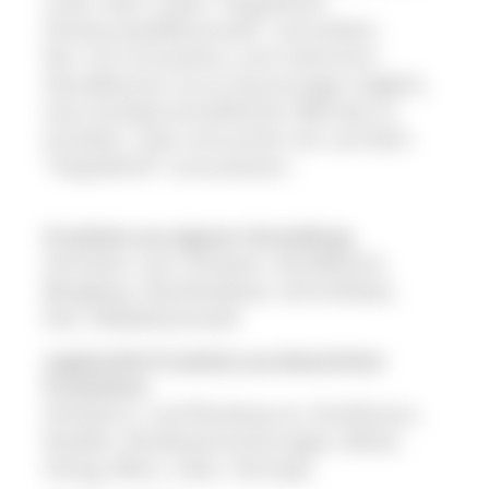
unter dem Label "Ospelehof-
Schwarzwaldkosmetik" vertreiben.
Nur mit Innovation und mehreren
Standbeinen ist es heutzutage möglich,
eine landwirtschaftlichen Betrieb zu
erhalten. Dies versuchen wir auf dem
"Ospelehof" umzusetzen..
Produkte aus eigener Herstellung
Schinken vom Schwein, Rindfleisch,
Bergkäse, Raclettekäse, Schnittkäse,
Eier, Molkekosmetik
zugekaufte Produkte aus bäuerlicher
Produktion
Schweins- und Rindswurst, Konfitüren,
Nudeln, Brotbackmischungen; Müsli,
Honig, Wein, Likör, Schnaps