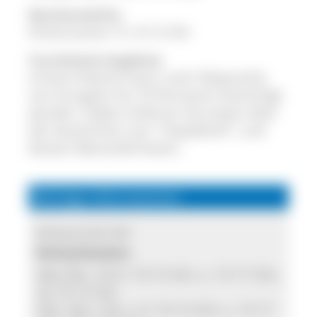
Wochenmärkte
Hinterzarten: Fr, 8-12 Uhr
Touristische Angebote
Unsere Käserei kann nach Absprache
von Gruppen bis 70 Personen besichtigt
werden. Dabei erfahren Sie etwas über
die Geschichte vom "Ospelehof", und
dessen Besonderheiten.
Wichtige Informationen
Verkauf ab Hof
Verkaufszeiten:
Mai-Okt.: Di-Fr 10-13 Uhr u. 15-17 Uhr,
Sa 10-13 Uhr
Dez.-Apr.: Do u. Fr 10-13 Uhr u. 15-17