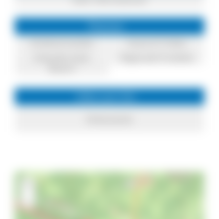
mehr Informationen
Themen
Direktvermarkter
Essen & Trinken
Einkaufen beim
Regionale Produkte
Bauern
Infos zum Ort
Hinterzarten
+
−