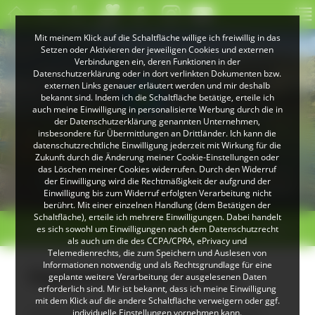
Mit meinem Klick auf die Schaltfläche willige ich freiwillig in das
Setzen oder Aktivieren der jeweiligen Cookies und externen
Verbindungen ein, deren Funktionen in der
Datenschutzerklärung oder in dort verlinkten Dokumenten bzw.
externen Links genauer erläutert werden und mir deshalb
bekannt sind. Indem ich die Schaltfläche betätige, erteile ich
auch meine Einwilligung in personalisierte Werbung durch die in
der Datenschutzerklärung genannten Unternehmen,
insbesondere für Übermittlungen an Drittländer. Ich kann die
datenschutzrechtliche Einwilligung jederzeit mit Wirkung für die
Zukunft durch die Änderung meiner Cookie-Einstellungen oder
das Löschen meiner Cookies widerrufen. Durch den Widerruf
© Klaus Peter Kappest
der Einwilligung wird die Rechtmäßigkeit der aufgrund der
Albsteig Schwarzwald
Einwilligung bis zum Widerruf erfolgten Verarbeitung nicht
berührt. Mit einer einzelnen Handlung (dem Betätigen der
Schaltfläche), erteile ich mehrere Einwilligungen. Dabei handelt
< zurück
Hinterzarten
weiter >
es sich sowohl um Einwilligungen nach dem Datenschutzrecht
als auch um die des CCPA/CPRA, ePrivacy und
Telemedienrechts, die zum Speichern und Auslesen von
Informationen notwendig und als Rechtsgrundlage für eine
Ospelehof (Hinterzarten)
geplante weitere Verarbeitung der ausgelesenen Daten
erforderlich sind. Mir ist bekannt, dass ich meine Einwilligung
mit dem Klick auf die andere Schaltfläche verweigern oder ggf.
Unsere Familie ist seit 1901 im Besitz
individuelle Einstellungen vornehmen kann.