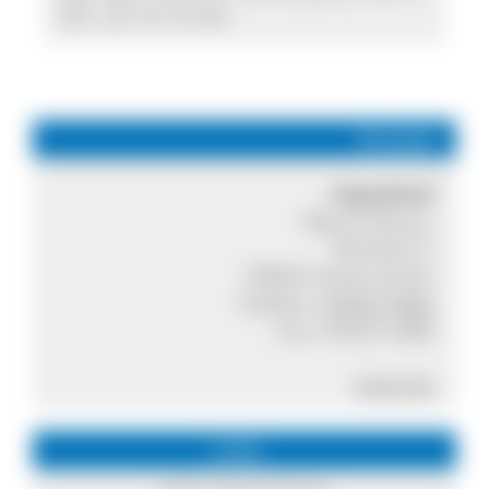
Uhr, Sa 10-13 Uhr
Kontakt
Ospelehof
Martin Braun
Windeck 2
79856 Hinterzarten
Telefon:
07652 5482
Fax: 07652 5480
Internet
Links