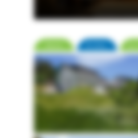
© Naturparkhotel Schwarz
Name
▼ Orte
zur