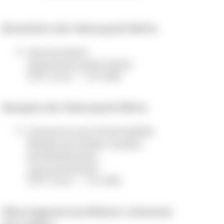
Broschüre der Naturpark-Wirte
Genussregion
Südschwarzwald (2022)
(PDF Datei - 7,45 MB)
Rezepte der Naturpark-Wirte
Carpaccio vom Hinterwälder
Weiderind (Volker Hupfer,
derWaldfrieden
naturparkhotel)
(PDF Datei - 1,54 MB)
Überregional zertifiziert: Schmeck