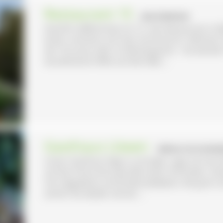
Restaurant 15
- BAD DÜRRHEIM
Herzlich willkommen im 15- das Restaurant in B
Kultur vereinen sich hier harmonisch. Nehmen S
der Terrasse oder im Wintergarten - Sie werd
wunderbaren Blick auf den Bad ...
Gasthaus Löwen
- BERNAU IM SCHWAR
Unser Gasthaus liegt in sonniger Lage mit herr
auf das Panorama des Bernauer Hochtales. Gen
mit Liegewiese und Kinderspielplatz, die gute Lu
atmen Sie wieder einmal ...