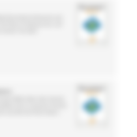
ad Dürrheim! Kulinarik und
ie Platz im Restaurant, auf
en immer mit dem
ZWALD
lichem Blick über den Garten
ießen Sie in unserem Garten
ft und die herrliche Natur -