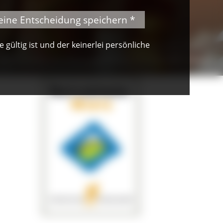
eine Entscheidung speichern *
gültig ist und der keinerlei persönliche
© derWaldfrieden Naturparkhotel Herrenschwand
stlichkeiten im Naturparkhotel derWaldfrieden