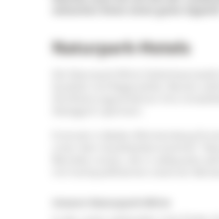
wünschen Ihnen einen guten Appetit
Naturpark-Hotels
Die Naturpark-Wirte Südschwarzwald 
Qualität und Regionalität. Bereits za
Zertifizierungsverfahren ihre Umweltl
ökologisch optimiert.
Erstmals in Baden-Württemberg firm
unter dem Qualitätskennzeichen "Nat
Betriebe nutzen, die in adäquaten j
mit hochqualifizierten externen Berat
Unsere Naturpark-Wirte