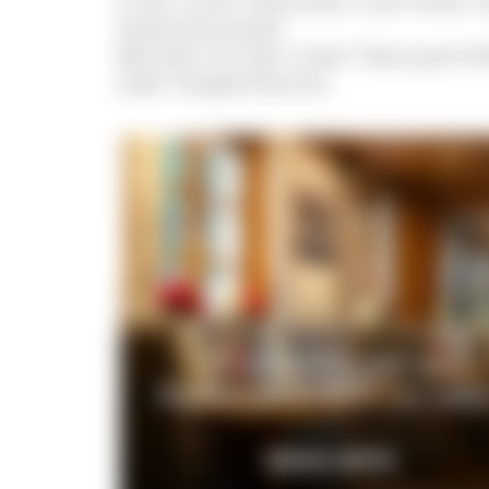
In der unten stehenden Liste finden S
Südschwarzwald.
Betriebe mit dem Label "Naturpark-Wi
(oder Vergleichbares).
Was bedeutet es,
Naturpark-Wirt zu sei
MEHR INFOS