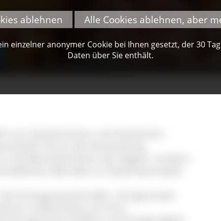
okies ablehnen
Alle Cookies ablehnen, aber m
n einzelner anonymer Cookie bei Ihnen gesetzt, der 30 Tage 
Daten über Sie enthält.
Kö
eht aus Gastwirtinnen und Gastwirten
hwarzwald. Durch die Verwendung
nur die Besonderheiten der Region, sondern
tschaftlichen Betriebe im Südschwarzwald.
r die Erzeugung wertvoller und gesunder
ahren andererseits mit ihrer
hslungsreiche Vielfalt und Einzigartigkeit