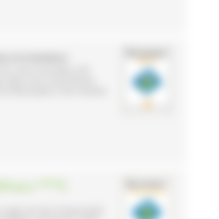
RNAU IM SCHWARZWALD
 für seine Hochtäler und
 liegt unser Hotel Rössle.
ochschwarzwald in den Händen
dhaus ***S
ns zeigt sich der Schwarzwald