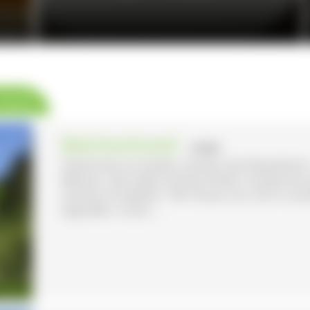
waldhaus
 Karte
Belchenhotel
- AITERN
Ankommen im Zauber inmitten des Biosphären-
Belchen. Zeit haben & Ruhe finden, entspannen 
möchte ich bleiben.“ Wir freuen uns, Sie in un
begrüßen. Unser ...