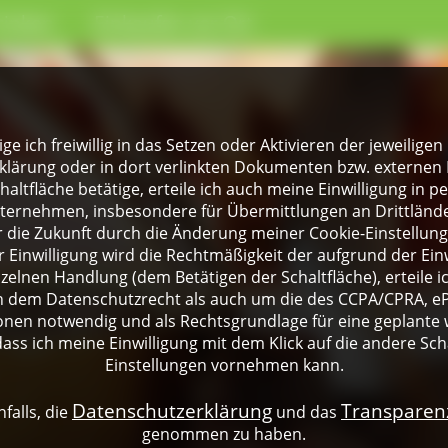
rinken
Einkaufen vor Ort
lige ich freiwillig in das Setzen oder Aktivieren der jeweili
klärung oder in dort verlinkten Dokumenten bzw. externen 
altfläche betätige, erteile ich auch meine Einwilligung in 
rnehmen, insbesondere für Übermittlungen an Drittländer
für die Zukunft durch die Änderung meiner Cookie-Einstellu
 Einwilligung wird die Rechtmäßigkeit der aufgrund der Einw
nzelnen Handlung (dem Betätigen der Schaltfläche), erteile 
ch dem Datenschutzrecht als auch um die des CCPA/CPRA, eP
onen notwendig und als Rechtsgrundlage für eine geplante 
dass ich meine Einwilligung mit dem Klick auf die andere Sch
Einstellungen vornehmen kann.
Datenschutzerklärung
Transpare
falls, die
und das
genommen zu haben.