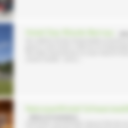
Hotel Das Rössle Bernau
- BE
Der südliche Teil des Schwarzwalds ist berühmt
genau in solch einem, in Bernau im Schwarzwald,
Seit vielen Generationen ist unser Hotel im H
unserer Familie – und so ...
Naturparkhotel Schwarzwal
- BERNAU IM SCHWARZWALD
Gastlichkeit, Gemütlichkeit, Genuss! Hier bei u