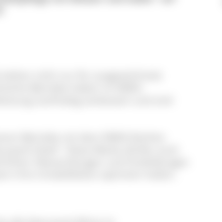
!
stehen nicht nur für ausgezeichnete
hlreiche Betriebe haben im EMAS-
eistung nachhaltig verbessert und sind
ieren Betriebe mit dem EMAS-Zeichen
urpark-Hotel". Diese Marke dürfen auch
ährlichen Überprüfungen und Fortbildungen
ern ihre Umweltbilanz optimiert halten.