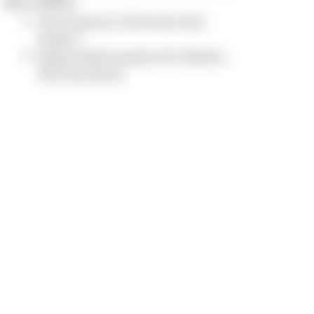
den Süden
Vereinigung "Schmeck den
Süden"
Regionalkampagne für Baden-
Württemberg