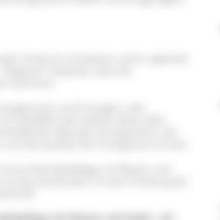
 Jahr hindurch mindestens sechs regionale
 "Regional" bedeutet, dass die
ark stammen.
zeugerinnen und Erzeugern, den
schließlich den Gästen bietet allen
chaftlichen Betriebe wird gesichert, die
und die Qualität der Erzeugnisse ist hoch.
und Landschaftspflege mit Messer und
e so Gaumenfreuden mit der Erhaltung der
dschaft.
aftspflege mit Messer und Gabel - wir