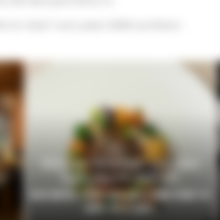
ie alle Naturpark-Wirte im
rt & -Hotel" sind zudem EMAS-zertifiziert
Wälder-Wochen bei den
n?
Naturpark-Wirten
DAS BESTE VOM WÄLDER-RIND VOM 19.
JUNI BIS 5. JULI