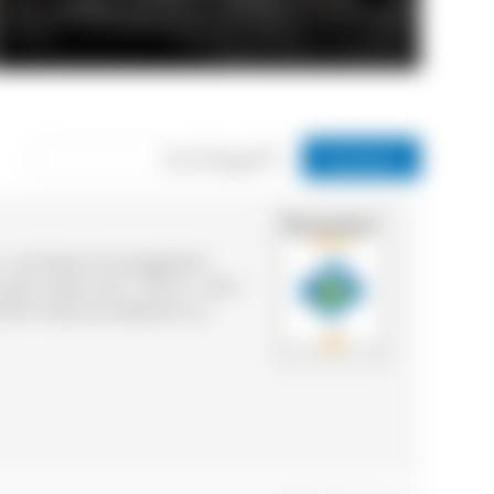
© Bergblick Bernau im Schwarzwald
 und Naturschutzgebiets
ganz oben auf 1.100 m. „Hier
serem Hotel am Belchen zu