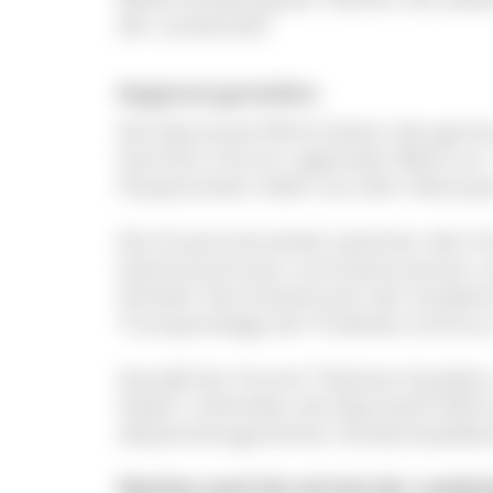
der Landschaft.
Regional genießen
Die Naturpark-Wirte bieten das ganze
Gerichte und ein regionales Menü an.
Hauptzutaten dafür aus dem Naturp
Die Zusammenarbeit zwischen den Er
Gastronominnen und Gastronomen und 
Vorteile: Das Einkommen der landwirts
Transportwege der Produkte sind kurz 
Gemäß der Formel "Höchste Qualität 
Gabel" verbinden die Naturpark-Wirt
abwechslungsreichen Schwarzwaldlan
Machen auch Sie mit bei der Landsch