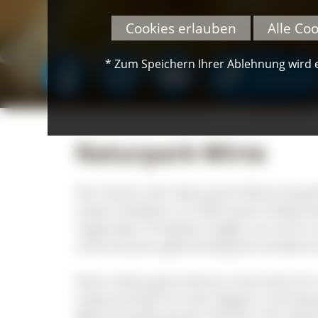
Cookies erlauben
Alle Co
* Zum Speichern Ihrer Ablehnung wird ei
SPENDEN
Naturpark-Wirte
Der Verein der Naturpark-Wirte best
sowie Hoteliers im Naturpark Südsc
regionaler Produkte zeigen sie nicht 
unterstützen gleichzeitig die landwir
Denn diese garantieren einerseits fü
Lebensmittel aus der Region und bew
Bewirtschaftung der Flächen die abwec