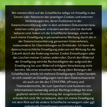
Mit meinem Klick auf die Schaltfläche willige ich freiwillig in das
Setzen oder Aktivieren der jeweiligen Cookies und externen
Verbindungen ein, deren Funktionen in der
Datenschutzerklärung oder in dort verlinkten Dokumenten bzw.
externen Links genauer erläutert werden und mir deshalb
bekannt sind. Indem ich die Schaltfläche betätige, erteile ich
auch meine Einwilligung in personalisierte Werbung durch die in
der Datenschutzerklärung genannten Unternehmen,
insbesondere für Übermittlungen an Drittländer. Ich kann die
datenschutzrechtliche Einwilligung jederzeit mit Wirkung für die
Zukunft durch die Änderung meiner Cookie-Einstellungen oder
das Löschen meiner Cookies widerrufen. Durch den Widerruf
© Peter Mesenholl
der Einwilligung wird die Rechtmäßigkeit der aufgrund der
Im Naturpark Südschwarzwald
Einwilligung bis zum Widerruf erfolgten Verarbeitung nicht
berührt. Mit einer einzelnen Handlung (dem Betätigen der
Schaltfläche), erteile ich mehrere Einwilligungen. Dabei handelt
es sich sowohl um Einwilligungen nach dem Datenschutzrecht
Inhalte zum Thema "Museum"
als auch um die des CCPA/CPRA, ePrivacy und
Telemedienrechts, die zum Speichern und Auslesen von
Informationen notwendig und als Rechtsgrundlage für eine
geplante weitere Verarbeitung der ausgelesenen Daten
Alle Einträge
erforderlich sind. Mir ist bekannt, dass ich meine Einwilligung
mit dem Klick auf die andere Schaltfläche verweigern oder ggf.
Museen (5)
individuelle Einstellungen vornehmen kann.