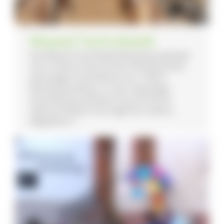
Moped-Technikwelt
Die Moped-Technikwelt Blumberg befindet
sich in einem historischen Pferdestall der
ehemaligen Posthalterei von 1700 in
Blumberg-Zollhaus. In der vielseitigen
Ausstellung entdecken Sie technische
Gebrauchsgüter des täglichen Lebens:
Bügeleisen, ...