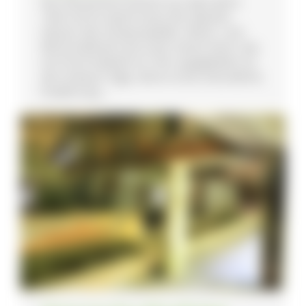
Der Klausenhof stammt aus dem Jahre
1424 und ist damit eines der ältesten
Häuser des Schwarzwaldes. Wohn- und
Wirtschaftsteil sind unter einem Dach, das
mit Stroh bedeckt ist. Ihm angegliedert ist
die Lindauer Säge, deren erste urkundliche
Erwähnung ...