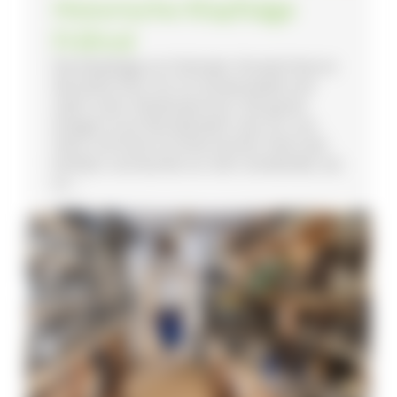
Historische Klopfsäge
Fröhnd
Die Klopfsäge im Fröhnder Ortsteil Holz ist
die letzte ihrer Art im Schwarzwald und
steht unter Denkmalschutz. Die ganze
Anlage ist ein Wunderwerk, das nur aus
Stein und Holz errichtet wurde. Eisen war
kostbar und wurde nur dort verwendet, wo
es ...