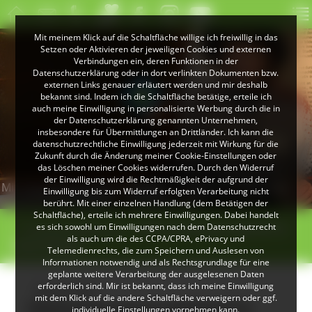
Mit meinem Klick auf die Schaltfläche willige ich freiwillig in das
Setzen oder Aktivieren der jeweiligen Cookies und externen
Verbindungen ein, deren Funktionen in der
Datenschutzerklärung oder in dort verlinkten Dokumenten bzw.
externen Links genauer erläutert werden und mir deshalb
bekannt sind. Indem ich die Schaltfläche betätige, erteile ich
auch meine Einwilligung in personalisierte Werbung durch die in
der Datenschutzerklärung genannten Unternehmen,
insbesondere für Übermittlungen an Drittländer. Ich kann die
datenschutzrechtliche Einwilligung jederzeit mit Wirkung für die
Zukunft durch die Änderung meiner Cookie-Einstellungen oder
das Löschen meiner Cookies widerrufen. Durch den Widerruf
© Elisabeth Reiner
der Einwilligung wird die Rechtmäßigkeit der aufgrund der
Mit Gästeführerin Elisabeth Reiner im Kelnhof-Museum
Einwilligung bis zum Widerruf erfolgten Verarbeitung nicht
berührt. Mit einer einzelnen Handlung (dem Betätigen der
Schaltfläche), erteile ich mehrere Einwilligungen. Dabei handelt
>
>
es sich sowohl um Einwilligungen nach dem Datenschutzrecht
Touren & Führung
Heimatmuseum Kelnhof in
als auch um die des CCPA/CPRA, ePrivacy und
Bräunlingen
Telemedienrechts, die zum Speichern und Auslesen von
Informationen notwendig und als Rechtsgrundlage für eine
geplante weitere Verarbeitung der ausgelesenen Daten
erforderlich sind. Mir ist bekannt, dass ich meine Einwilligung
BRÄUNLINGEN
mit dem Klick auf die andere Schaltfläche verweigern oder ggf.
Heimatmuseum Kelnhof in
individuelle Einstellungen vornehmen kann.