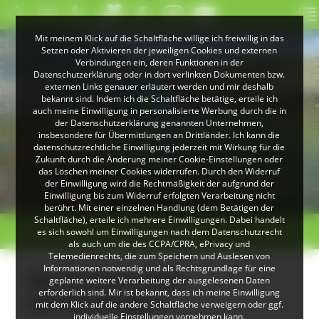
Mit meinem Klick auf die Schaltfläche willige ich freiwillig in das
Setzen oder Aktivieren der jeweiligen Cookies und externen
Verbindungen ein, deren Funktionen in der
Datenschutzerklärung oder in dort verlinkten Dokumenten bzw.
externen Links genauer erläutert werden und mir deshalb
bekannt sind. Indem ich die Schaltfläche betätige, erteile ich
auch meine Einwilligung in personalisierte Werbung durch die in
der Datenschutzerklärung genannten Unternehmen,
insbesondere für Übermittlungen an Drittländer. Ich kann die
datenschutzrechtliche Einwilligung jederzeit mit Wirkung für die
Zukunft durch die Änderung meiner Cookie-Einstellungen oder
das Löschen meiner Cookies widerrufen. Durch den Widerruf
© Klaus Peter Kappest
der Einwilligung wird die Rechtmäßigkeit der aufgrund der
Albsteig Schwarzwald
Einwilligung bis zum Widerruf erfolgten Verarbeitung nicht
berührt. Mit einer einzelnen Handlung (dem Betätigen der
Schaltfläche), erteile ich mehrere Einwilligungen. Dabei handelt
< zurück
Emmendingen
weiter >
es sich sowohl um Einwilligungen nach dem Datenschutzrecht
als auch um die des CCPA/CPRA, ePrivacy und
Telemedienrechts, die zum Speichern und Auslesen von
Informationen notwendig und als Rechtsgrundlage für eine
Bio-Gärtnerei Witt
geplante weitere Verarbeitung der ausgelesenen Daten
erforderlich sind. Mir ist bekannt, dass ich meine Einwilligung
(Emmendingen)
mit dem Klick auf die andere Schaltfläche verweigern oder ggf.
individuelle Einstellungen vornehmen kann.