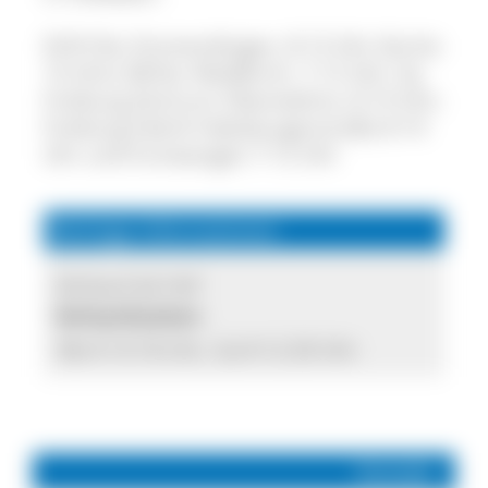
Di/Fr/Sa: Emmendingen, 8-13 Uhr (Sa bis
14 Uhr); Mi/Sa: Waldkirch, 7-12 Uhr; Sa:
Freiburg Zentrum Oberwiehre, 8-14 Uhr;
Freiburg Fabrik Habsburgerstraße 8-14
Uhr und Furtwangen 7-12 Uhr
Wichtige Informationen
Verkauf ab Hof
Verkaufszeiten:
Mo-Fr 8-18 Uhr, Sa 8-12.30 Uhr
Kontakt