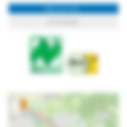
Infos zum Ort
Emmendingen
+
−