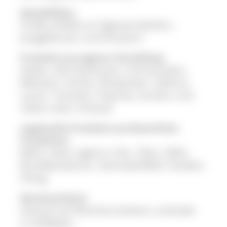
Spezialitäten
Große Vielfalt an Eigenprodukten,
Jungpflanzen und Kräutern
Produkte aus eigener Herstellung
Salate, alle Kohlsorten, Artischocken,
Melonen, Kürbis, Rhabarber, Sellerie,
Lauch, Tomaten, Paprika, Gurken und
vieles mehr; Kräuter
zugekaufte Produkte aus bäuerlicher
Produktion
Milch, Käse, Joghurt, Eier, Obst, Säfte,
Brot/Backwaren, Getreide/Mehl, Nudeln,
Honig
Wochenmärkte
Verkauf auf Wochenmärkten und/oder
in Hofläden: