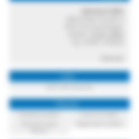
Gärtnerei Witt
Alfred-Walz-Straße 6
79312 Emmendingen
Telefon:
07641 8839
Fax: 07641 570233
Internet
Links
mehr Informationen
Themen
Direktvermarkter
Essen & Trinken
Einkaufen beim
Regionale Produkte
Bauern