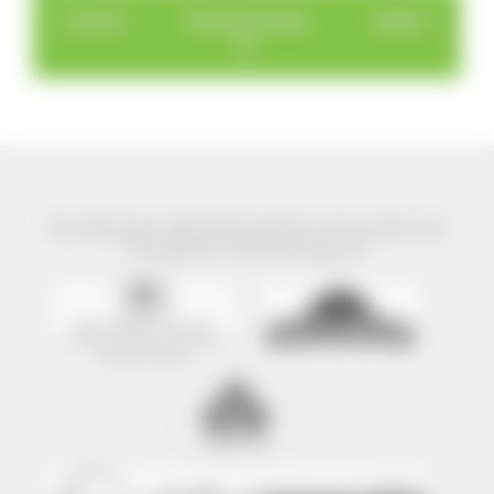
< zurück
Donauesching
weiter >
en
Der Naturpark Südschwarzwald wird präsentiert mit
freundlicher Unterstützung von