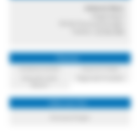
Imkerei Murr
Angerweg 5
78166 Donaueschingen
Telefon:
07705 400
Themen
Direktvermarkter
Essen & Trinken
Einkaufen beim
Regionale Produkte
Bauern
Infos zum Ort
Donaueschingen