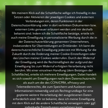
Mit meinem Klick auf die Schaltfläche willige ich freiwillig in das
Setzen oder Aktivieren der jeweiligen Cookies und externen
Verbindungen ein, deren Funktionen in der
Datenschutzerklärung oder in dort verlinkten Dokumenten bzw.
externen Links genauer erläutert werden und mir deshalb
bekannt sind. Indem ich die Schaltfläche betätige, erteile ich
auch meine Einwilligung in personalisierte Werbung durch die in
der Datenschutzerklärung genannten Unternehmen,
insbesondere für Übermittlungen an Drittländer. Ich kann die
datenschutzrechtliche Einwilligung jederzeit mit Wirkung für die
Zukunft durch die Änderung meiner Cookie-Einstellungen oder
das Löschen meiner Cookies widerrufen. Durch den Widerruf
© Klaus Peter Kappest
der Einwilligung wird die Rechtmäßigkeit der aufgrund der
Albsteig Schwarzwald
Einwilligung bis zum Widerruf erfolgten Verarbeitung nicht
berührt. Mit einer einzelnen Handlung (dem Betätigen der
Schaltfläche), erteile ich mehrere Einwilligungen. Dabei handelt
< zurück
Donaueschingen
weiter >
es sich sowohl um Einwilligungen nach dem Datenschutzrecht
als auch um die des CCPA/CPRA, ePrivacy und
Telemedienrechts, die zum Speichern und Auslesen von
Informationen notwendig und als Rechtsgrundlage für eine
Imkerei Murr
geplante weitere Verarbeitung der ausgelesenen Daten
erforderlich sind. Mir ist bekannt, dass ich meine Einwilligung
(Donaueschingen)
mit dem Klick auf die andere Schaltfläche verweigern oder ggf.
individuelle Einstellungen vornehmen kann.