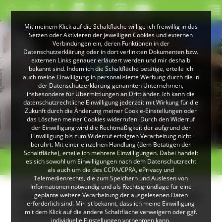
Mit meinem Klick auf die Schaltfläche willige ich freiwillig in das
Setzen oder Aktivieren der jeweiligen Cookies und externen
Verbindungen ein, deren Funktionen in der
Datenschutzerklärung oder in dort verlinkten Dokumenten bzw.
externen Links genauer erläutert werden und mir deshalb
bekannt sind. Indem ich die Schaltfläche betätige, erteile ich
auch meine Einwilligung in personalisierte Werbung durch die in
der Datenschutzerklärung genannten Unternehmen,
insbesondere für Übermittlungen an Drittländer. Ich kann die
datenschutzrechtliche Einwilligung jederzeit mit Wirkung für die
Zukunft durch die Änderung meiner Cookie-Einstellungen oder
das Löschen meiner Cookies widerrufen. Durch den Widerruf
© KuK Kleines Wiesental e. V.
der Einwilligung wird die Rechtmäßigkeit der aufgrund der
Das Gasthaus Zur Krone
Einwilligung bis zum Widerruf erfolgten Verarbeitung nicht
berührt. Mit einer einzelnen Handlung (dem Betätigen der
Schaltfläche), erteile ich mehrere Einwilligungen. Dabei handelt
>
>
es sich sowohl um Einwilligungen nach dem Datenschutzrecht
Museen
Museumswirtschaft Zur Krone
als auch um die des CCPA/CPRA, ePrivacy und
Telemedienrechts, die zum Speichern und Auslesen von
Informationen notwendig und als Rechtsgrundlage für eine
Museumswirtschaft Zur Krone
geplante weitere Verarbeitung der ausgelesenen Daten
erforderlich sind. Mir ist bekannt, dass ich meine Einwilligung
(Kleines Wiesental)
mit dem Klick auf die andere Schaltfläche verweigern oder ggf.
individuelle Einstellungen vornehmen kann.