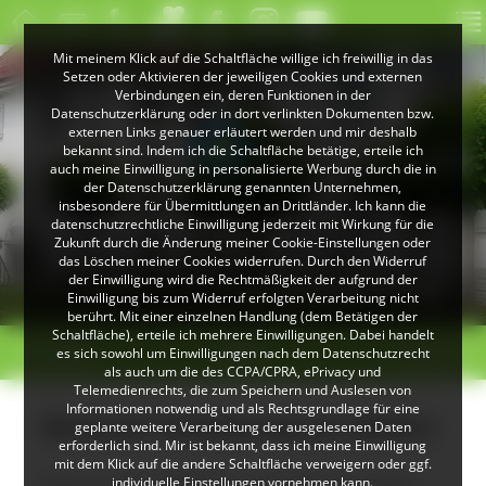
Mit meinem Klick auf die Schaltfläche willige ich freiwillig in das
Setzen oder Aktivieren der jeweiligen Cookies und externen
Verbindungen ein, deren Funktionen in der
Datenschutzerklärung oder in dort verlinkten Dokumenten bzw.
externen Links genauer erläutert werden und mir deshalb
bekannt sind. Indem ich die Schaltfläche betätige, erteile ich
auch meine Einwilligung in personalisierte Werbung durch die in
der Datenschutzerklärung genannten Unternehmen,
insbesondere für Übermittlungen an Drittländer. Ich kann die
datenschutzrechtliche Einwilligung jederzeit mit Wirkung für die
Zukunft durch die Änderung meiner Cookie-Einstellungen oder
das Löschen meiner Cookies widerrufen. Durch den Widerruf
© Brennet GmbH/Jakob Bosch
der Einwilligung wird die Rechtmäßigkeit der aufgrund der
Das Textilmuseum in Wehr
Einwilligung bis zum Widerruf erfolgten Verarbeitung nicht
berührt. Mit einer einzelnen Handlung (dem Betätigen der
Schaltfläche), erteile ich mehrere Einwilligungen. Dabei handelt
< zurück
Wehr
weiter >
es sich sowohl um Einwilligungen nach dem Datenschutzrecht
als auch um die des CCPA/CPRA, ePrivacy und
Telemedienrechts, die zum Speichern und Auslesen von
Informationen notwendig und als Rechtsgrundlage für eine
Brennet Textilmuseum (Wehr)
geplante weitere Verarbeitung der ausgelesenen Daten
erforderlich sind. Mir ist bekannt, dass ich meine Einwilligung
mit dem Klick auf die andere Schaltfläche verweigern oder ggf.
Das im Jahr 2000 von der Brennet AG –
individuelle Einstellungen vornehmen kann.