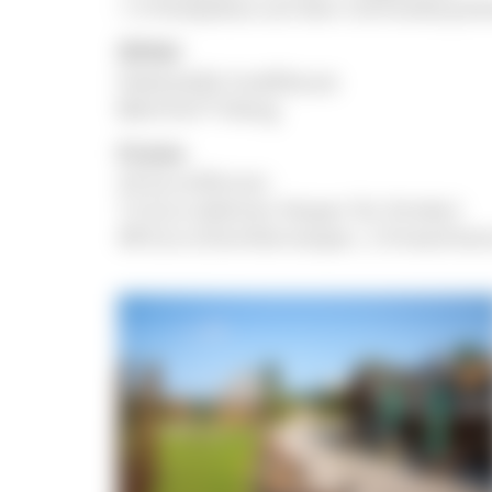
+ 6 Parkplätze auf dem Schneiderjoc
ÖPNV
Haltestelle Inselklause
Bahnhof Triberg
Preise
20 Euro/Person
12 Euro (kleines Vesper für Kinder)
48 Euro (Familienvesper, 2 Erwachsen