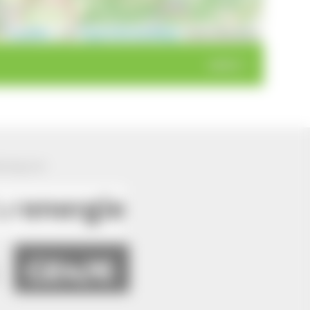
Leaflet
|
©
OpenStreetMap
contributors
weiter >
ützung von