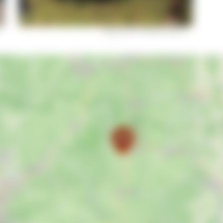
Angusrinder © Reinertonishof