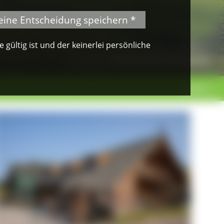
eine Entscheidung speichern *
gültig ist und der keinerlei persönliche
© Klaus Peter Kappest
Albsteig Schwarzwald
weiter >