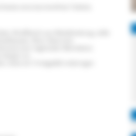
 bietet eine barrierefreie Toilette.
alat, Rindfleisch aus Weidehaltung, süße
Quellwasser, Brot, Käse (von
emüse (von regionalen Betrieben)
s Vesper an.
en, bitte ein Trinkgefäß mitbringen