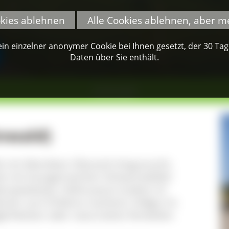
okies ablehnen
Alle Cookies ablehnen, aber m
n einzelner anonymer Cookie bei Ihnen gesetzt, der 30 Tage 
Daten über Sie enthält.
Schönwald
nwald)
eb mit Aberdeen-/Deutsch-Anguszucht,
sle mit hausgemachten Schwarzwälder
nderspielwiese, Hofmuseum (Leben im
erten zum Erlebnis machen), Hofgut im
ichkeiten oder naturnahes Verweilen