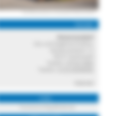
Der Reinertonishof in Schönwald © Reinertonishof
Kontakt
Reinertonishof
Ute und Siegfried Duffner
Schwarzenbach 12
78141 Schönwald
Telefon:
07722 5064
Telefon:
0176 45200040
Internet
Links
Tourenvorschlag Blindensee