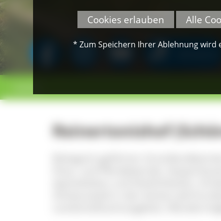
Cookies erlauben
Alle Co
* Zum Speichern Ihrer Ablehnung wird ei
SPENDEN
< zurück
Reinertonishof (Schö
Biologisch geführter Gründlandbetri
Pony- und Pferdebetrieb, Vesperhäu
Spezialitäten und Köstlichkeiten, Ki
Schwarzwald in den letzten Jahrhund
Landschaftsschutzgebiet, Wandermögl