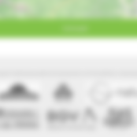
Schönwald
park Südschwarzwald wird präsentiert mit freundlicher Unterst