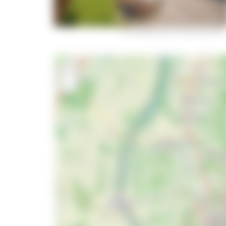
Das Vesperhäusle © Reinertonishof
+
−