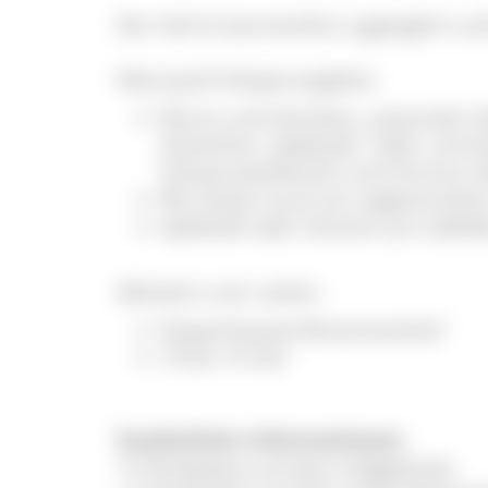
Der Hof ist barrierefrei zugänglich und
Naturpark-Vesperangebot:
Wurst und Schinken, saisonaler S
Stückchen, Apfelsaft, Tafel- und 
Schwarzwaldmilch und Omira), G
Wir bieten auch ein vegetarische
Apfelsaft oder Schorle zum abfüll
Abholort und -zeiten:
Vesperhäusle Reinertonishof
10 bis 14 Uhr
Zusätzliche Informationen
12 Parkplätze auf dem Hofgelände