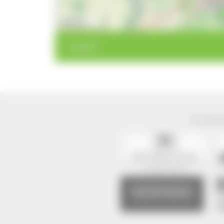
10 km
< zurück
Der Natur