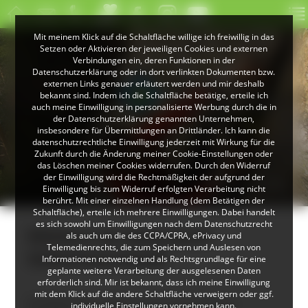
Mit meinem Klick auf die Schaltfläche willige ich freiwillig in das
Setzen oder Aktivieren der jeweiligen Cookies und externen
Verbindungen ein, deren Funktionen in der
Datenschutzerklärung oder in dort verlinkten Dokumenten bzw.
externen Links genauer erläutert werden und mir deshalb
bekannt sind. Indem ich die Schaltfläche betätige, erteile ich
auch meine Einwilligung in personalisierte Werbung durch die in
der Datenschutzerklärung genannten Unternehmen,
insbesondere für Übermittlungen an Drittländer. Ich kann die
datenschutzrechtliche Einwilligung jederzeit mit Wirkung für die
Zukunft durch die Änderung meiner Cookie-Einstellungen oder
das Löschen meiner Cookies widerrufen. Durch den Widerruf
© Ch. Frick
der Einwilligung wird die Rechtmäßigkeit der aufgrund der
Klettern im Gfäll
Einwilligung bis zum Widerruf erfolgten Verarbeitung nicht
berührt. Mit einer einzelnen Handlung (dem Betätigen der
Schaltfläche), erteile ich mehrere Einwilligungen. Dabei handelt
es sich sowohl um Einwilligungen nach dem Datenschutzrecht
Klettern im Naturpark
als auch um die des CCPA/CPRA, ePrivacy und
Telemedienrechts, die zum Speichern und Auslesen von
Südschwarzwald
Informationen notwendig und als Rechtsgrundlage für eine
geplante weitere Verarbeitung der ausgelesenen Daten
erforderlich sind. Mir ist bekannt, dass ich meine Einwilligung
mit dem Klick auf die andere Schaltfläche verweigern oder ggf.
Einzigartige Felsen und interessante
individuelle Einstellungen vornehmen kann.