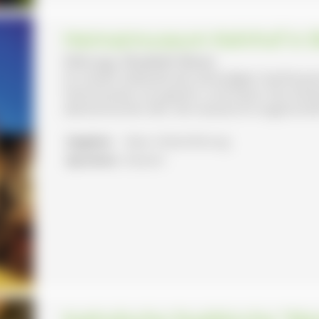
Heimatmuseum Kelnhof in 
Führung: Elisabeth Reiner
Im stolzen Gebäude des ehemaligen Gasthauses
Interessantes von gestern und heute. Das drei
alemannischen Zeit. Die neueste Errungenschaft i
Angebot:
Natur-/Kulturführung
Sprachen:
Deutsch