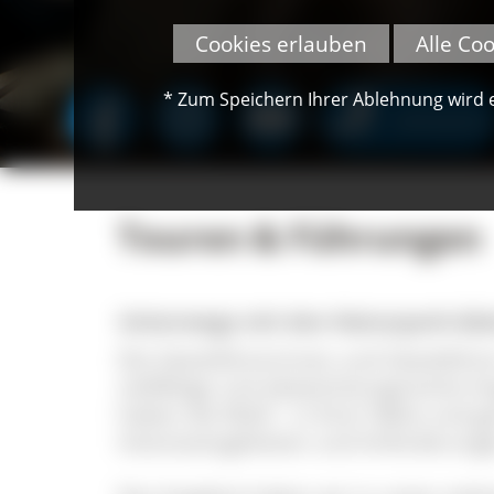
Cookies erlauben
Alle Co
* Zum Speichern Ihrer Ablehnung wird ei
SPENDEN
Touren & Führungen
Unterwegs mit den Naturpark-Gäs
Die Gästeführerinnen und Gästeführ
vielfältige und abwechslungsreiche A
haben die Wahl - in Ihrer Nähe und g
Interessengebieten und Anforderung