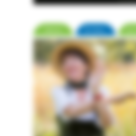
© S. Schrö
Name
▼ Orte
zur