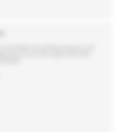
GEN
 und erfühlen sie viel Wissenswertes rund
egleitung mit noch mehr Spaß und Freude.
wanderbar.