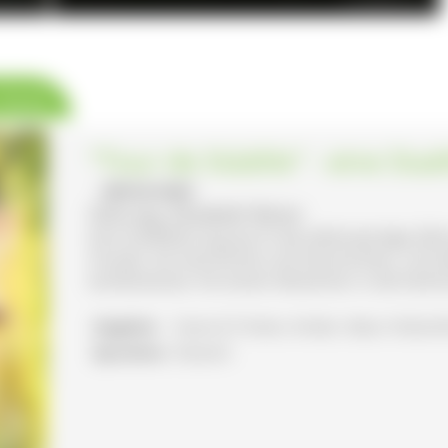
der-Esch
© VDN/Willi Auer
 Karte
"Tour de Städtle" - eine Sta
- BRÄUNLINGEN
Führung: Elisabeth Reiner
Eine Stadtführung durch die altehrwürdige Zäh
Freude, mit Geschichte und Geschichten, und a
kombinierbar mit einem Abstecher in die heim
Angebot:
Essen & Trinken, Kinder, Natur-/Kultu
Sprachen:
Deutsch