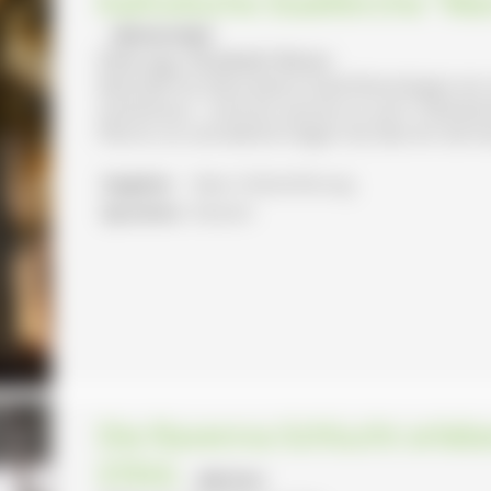
Katholische Stadtkirche "M
- BRÄUNLINGEN
Führung: Elisabeth Reiner
Weshalb hat diese kleine Stadt Bräunlingen ei
Gotteshaus - manche nennen es auch "Kathedra
Pfarrer an und welche Folgen hat dies für die 
Angebot:
Natur-/Kulturführung
Sprachen:
Deutsch
Die Ravenna-Schlucht erle
STEIG
- BREITNAU