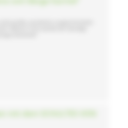
aria vom Berge Karmel"
n solch großes, wunderbar ausgeschmücktes
le"? Welche Tricks wandte der damalige
heutige Gemeinde?
ben mit dem SCHULTES VON