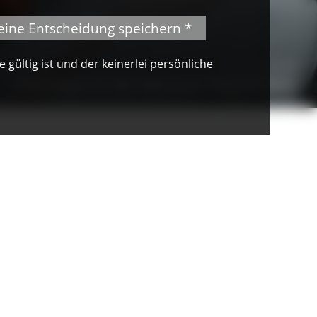
eine Entscheidung speichern *
gültig ist und der keinerlei persönliche
© Peter Mesenholl
Unterwegs mit den Naturpark-Gästeführern