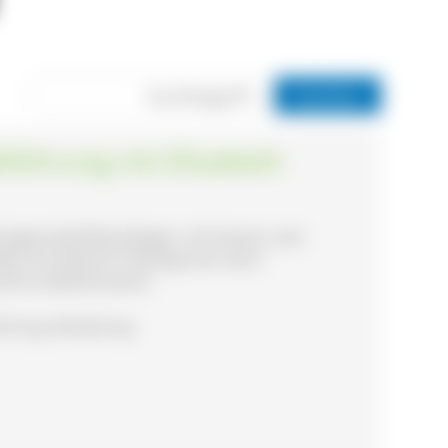
dtführung mit Elisabeth
ringerstadt Bräunlingen, mit Humor und
lles mit wahrem Hintergrund. Auch
ische Löwenbrauerei.
rführung, Wanderung