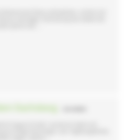
Geheimnisse! Diese aufzudecken, schickt sich
f dessen damaliger Gemarkung das Gebiet der
ert Jahren der ...
dem Dachsberg
- DACHSBERG
drich-August-Grube", wurde ein Spiel-und
 ganze Anlage besichtigen, das Tagebaugelände,
eln zeigen, welche ...