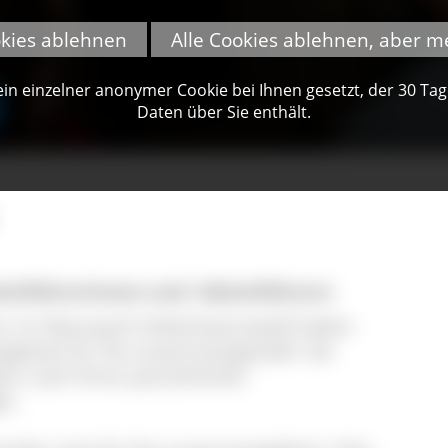
okies ablehnen
Alle Cookies ablehnen, aber m
n einzelner anonymer Cookie bei Ihnen gesetzt, der 30 Tage 
Daten über Sie enthält.
teführerinnen und -Gästeführern
er im Naturpark Südschwarzwald haben
ngebote für Sie zusammengestellt. Sie
anz nach Ihren persönlichen
en.