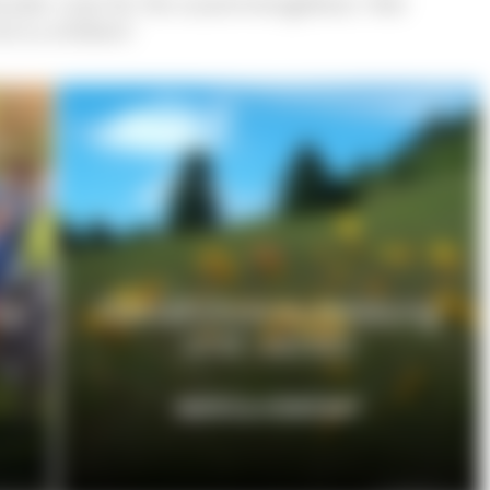
nder Liste für Sie zusammengefasst. Hier
nd zu erleben!
en
Gästeführerausbildung
und -verein
INFOS & KONTAKT