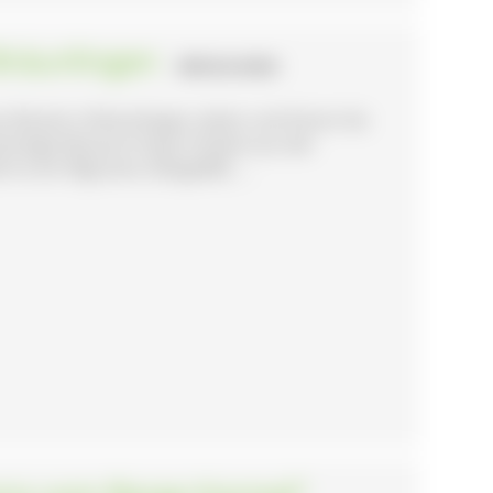
Bräunlingen
- BRÄUNLINGEN
 Rössle in Bräunlingen sehen und hören Sie
stöckige Museum birgt Schätze aus der
st ein filigranes Glasgefäß, ...