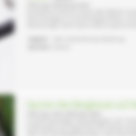
Führung: Rolf Breisacher
Die Ravenna-Schlucht steckt voller Mythen und 
keine Geringerer an als der Bürgermeister, au
Ravenna liegt: Simon Quirin hieß vor genau hund
Angebot:
Natur-/Kulturführung, Wanderung
Sprachen:
Deutsch
Spuren des Bergbaues auf 
Führung: Heinz-Michael Peter
In einem ehemaligen Nickel-Bergwerk, der "Frie
Erlebnisplatz neu eingerichtet. Wir werden die
aber auch den Bergwerksstollen. Informationstaf