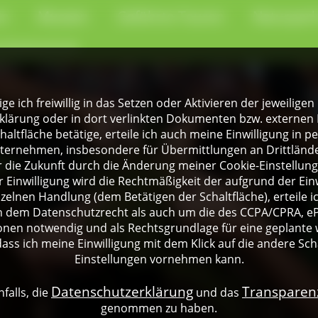
en
Museen
Geführte Touren
Naturpark
-Kochschule
lige ich freiwillig in das Setzen oder Aktivieren der jeweili
klärung oder in dort verlinkten Dokumenten bzw. externen 
altfläche betätige, erteile ich auch meine Einwilligung in 
rnehmen, insbesondere für Übermittlungen an Drittländer
für die Zukunft durch die Änderung meiner Cookie-Einstellu
 Einwilligung wird die Rechtmäßigkeit der aufgrund der Einw
nzelnen Handlung (dem Betätigen der Schaltfläche), erteile 
ch dem Datenschutzrecht als auch um die des CCPA/CPRA, eP
onen notwendig und als Rechtsgrundlage für eine geplante 
dass ich meine Einwilligung mit dem Klick auf die andere Sch
Einstellungen vornehmen kann.
Datenschutzerklärung
Transpare
falls, die
und das
genommen zu haben.