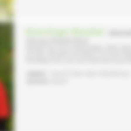
Bräunlinger Bierpfad
- BRÄUNLIN
Führung: Elisabeth Reiner
Wandern Sie rund um Bräunlingen, sehen, lesen
ums Bier. Mit Spaß und Erlebnis, mit meiner B
Rundweg 6,5 km, auch eine Teilstrecke ist gut 
Angebot:
Essen & Trinken, Natur-/Kulturführung
Sprachen:
Deutsch