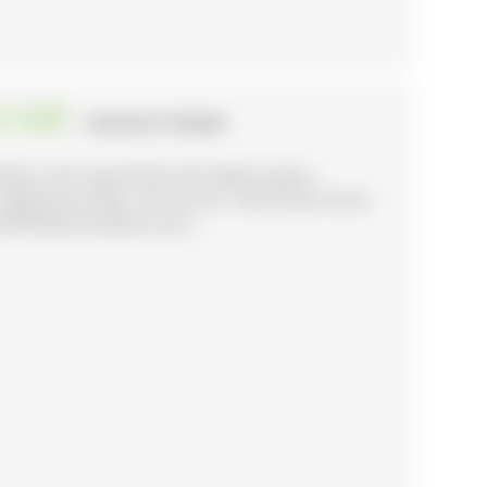
 ließ
- WALDSHUT-TIENGEN
lle in der Geschichte der Reformation
ngeheuren Mut, als sie sich 1524 hinter ihren
sfreiheit forderte und ...