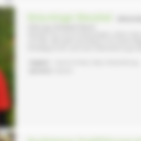
Bräunlinger Bierpfad
- BRÄUNLIN
Führung: Elisabeth Reiner
Wandern Sie rund um Bräunlingen, sehen, lesen
ums Bier. Mit Spaß und Erlebnis, mit meiner B
Rundweg 6,5 km, auch eine Teilstrecke ist gut 
Angebot:
Essen & Trinken, Natur-/Kulturführung
Sprachen:
Deutsch