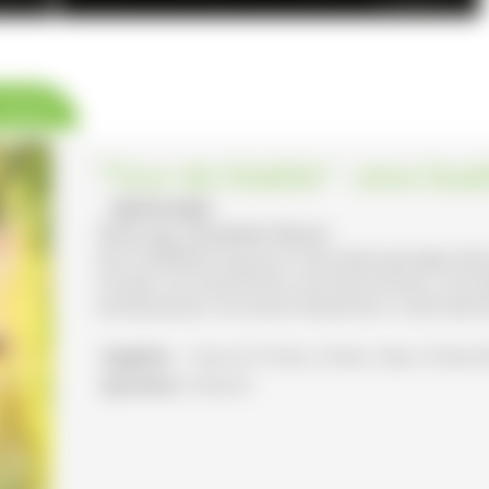
der-Esch
© VDN/Willi Auer
 Karte
"Tour de Städtle" - eine Sta
- BRÄUNLINGEN
Führung: Elisabeth Reiner
Eine Stadtführung durch die altehrwürdige Zäh
Freude, mit Geschichte und Geschichten, und a
kombinierbar mit einem Abstecher in die heim
Angebot:
Essen & Trinken, Kinder, Natur-/Kultu
Sprachen:
Deutsch