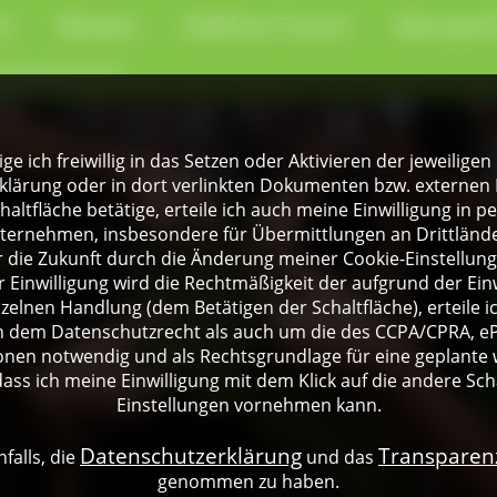
en
Museen
Geführte Touren
Naturpark
-Kochschule
lige ich freiwillig in das Setzen oder Aktivieren der jeweili
klärung oder in dort verlinkten Dokumenten bzw. externen 
altfläche betätige, erteile ich auch meine Einwilligung in 
rnehmen, insbesondere für Übermittlungen an Drittländer
für die Zukunft durch die Änderung meiner Cookie-Einstellu
 Einwilligung wird die Rechtmäßigkeit der aufgrund der Einw
nzelnen Handlung (dem Betätigen der Schaltfläche), erteile 
ch dem Datenschutzrecht als auch um die des CCPA/CPRA, eP
onen notwendig und als Rechtsgrundlage für eine geplante 
dass ich meine Einwilligung mit dem Klick auf die andere Sch
Einstellungen vornehmen kann.
Datenschutzerklärung
Transpare
falls, die
und das
genommen zu haben.