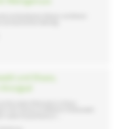
it Weingenuss
robe mit Burkheimer Weinen und kleinen
e und Geschichten lebendig.
ald und Elsass,
Kinzigtal
uf die andere Rheinseite ins Elsass.
l in der Ortenau im Mittleren Schwarzwald.
r sowie Chrysanthema in ...
, Wanderung