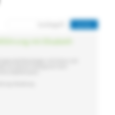
dtführung mit Elisabeth
ringerstadt Bräunlingen, mit Humor und
lles mit wahrem Hintergrund. Auch
ische Löwenbrauerei.
rführung, Wanderung