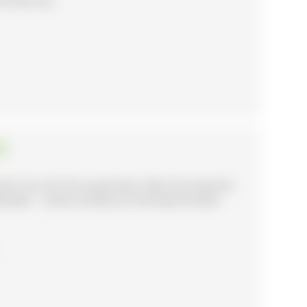
d
ante Tour für Sie zusammen. Was Sie erwarten
nkmäler - Gotik und Barock Viel Spannendes