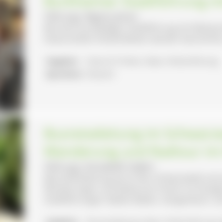
Burkheimer Stadtführung m
Führung: Regina Jenne
Bei einer kurzweiligen Stadtführung mit Weinp
Kaiserstühler Köstlichkeiten werden Geschicht
Angebot:
Essen & Trinken, Natur-/Kulturführung
Sprachen:
Deutsch
Busreiseleitung im Schwarzw
Wanderung und Radtour im 
Führung: Annabelle Siefert
(Bus)-Reiseleitung durch den Schwarzwald und a
Wanderungen und Radtouren hinein ins Kinzigta
Stadtführungen: Baden-Baden, Gengenbach, Lah
Angebot:
Busreiseleitung, Natur-/Kulturführung