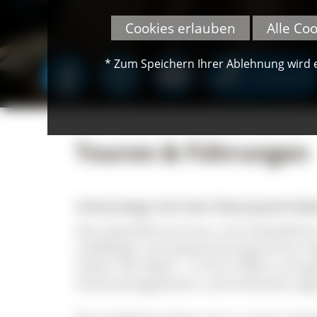
Cookies erlauben
Alle Co
* Zum Speichern Ihrer Ablehnung wird ei
SPENDEN
Touren & Führungen
Unterwegs mit den Naturpark-Gäs
Die Gästeführerinnen und Gästeführ
vielfältige und abwechslungsreiche A
haben die Wahl - in Ihrer Nähe und g
Interessengebieten und Anforderung