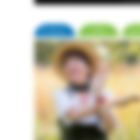
© S. Schrö
▼ Name
Orte
zur