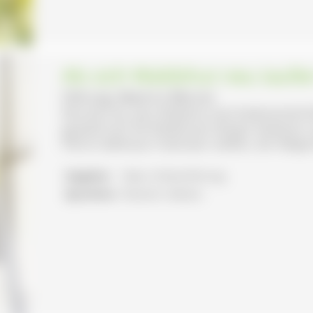
Als sich Waldshut neu taufen
Führung: Beatrice Merone
Wussten Sie, dass Waldshut eine bedeutende Ro
gespielt hat? Die Waldshuter Bürger bewiesen u
Pfarrer Balthasar Hubmaier stellten, der Religion
Angebot:
Natur-/Kulturführung
Sprachen:
Deutsch, Italiano