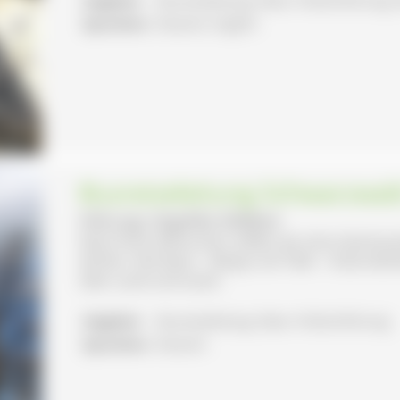
Sprachen:
Deutsch, English
Busreiseleitung Schwarzwal
Führung: Angelika Edlefsen
Nach Ihren Wünschen stellen wir eine interess
dürfen: Viel Natur - Berge und Täler - Kulturde
über Land und Leute
Angebot:
Busreiseleitung, Natur-/Kulturführung
Sprachen:
Deutsch