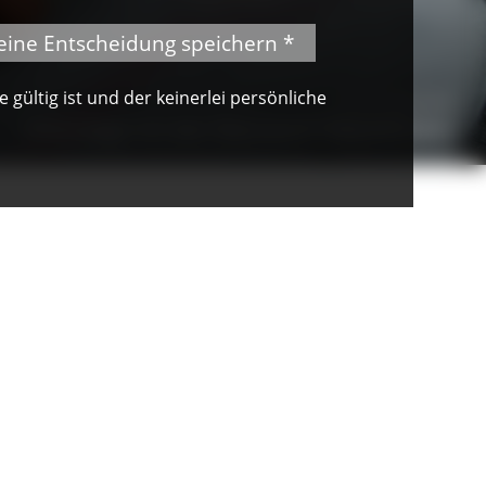
eine Entscheidung speichern *
gültig ist und der keinerlei persönliche
© Peter Mesenholl
Unterwegs mit den Naturpark-Gästeführern