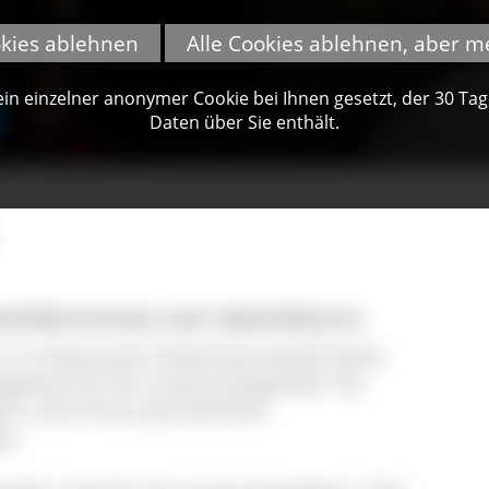
okies ablehnen
Alle Cookies ablehnen, aber m
n einzelner anonymer Cookie bei Ihnen gesetzt, der 30 Tage 
Daten über Sie enthält.
teführerinnen und -Gästeführern
er im Naturpark Südschwarzwald haben
ngebote für Sie zusammengestellt. Sie
anz nach Ihren persönlichen
en.