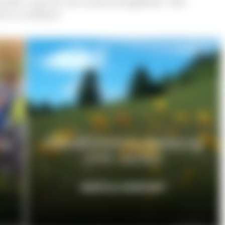
nder Liste für Sie zusammengefasst. Hier
nd zu erleben!
en
Gästeführerausbildung
und -verein
INFOS & KONTAKT